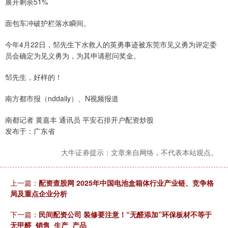
展开剩余51%
面包车冲破护栏落水瞬间。
今年4月22日，邹先生下水救人的英勇事迹被东莞市见义勇为评定委
员会确定为见义勇为，为其申请慰问奖金。
邹先生，好样的！
南方都市报（nddaily）、N视频报道
南都记者 黄嘉丰 通讯员 平安石排开户配资炒股
发布于：广东省
大牛证劵提示：文章来自网络，不代表本站观点。
上一篇：
配资查股网 2025年中国电池盒箱体行业产业链、竞争格
局及重点企业分析
下一篇：
民间配资公司 装修要注意！“无醛添加”环保板材不等于
无甲醛_销售_生产_产品