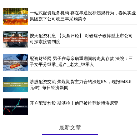
一站式配资服务机构 存在串通投标违规行为，春风实业
集团旗下公司收三年采购禁令
按天配资利息 【头条评论】 对破罐子破摔型上市公司
可探索接管制度
配资财经网 男子在母亲病重期间转走其存款 法院：三
子女平分继承_遗产_老太_继承人
炒股配资交流 焦煤期货主力合约涨超5%，现报948.5
元/吨_每日经济新闻
开户配资炒股 斯基拉丨他已被推荐给博洛尼亚
最新文章