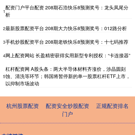
配资门户平台配资 208期石浩快乐8预测奖号：龙头凤尾分
1
析
最新股票配资平台 208期大力快乐8预测奖号：012路分析
2
手机炒股配资平台 208期老铁快乐8预测奖号：十七码推荐
3
网上配资网站 长盈精密获得实用新型专利授权：“卡连接器”
4
杠杆配资网 A股头条：两大半导体材料齐涨价，涉晶圆刻
蚀、清洗等环节；韩国将暂停新的单一股票杠杆ETF上市，
5
以抑制市场波动
杭州股票配资
配资安全炒股配资
正规配资排名
门户