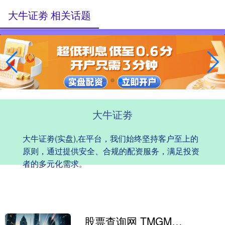
大牛证劵 相关话题
大牛证劵
大牛证劵(实盘),在平台，我们始终坚持客户至上的
原则，通过提供安全、合规的配资服务，满足投资
者的多元化需求。
股票查询网 TMGM官网：中国无人车开进迪拜！萝卜快跑拿下首张许可证，1000辆车队蓄势待发